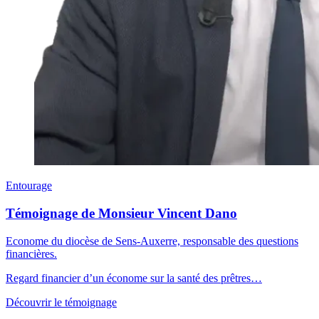
Entourage
Témoignage de Monsieur Vincent Dano
Econome du diocèse de Sens-Auxerre, responsable des questions
financières.
Regard financier d’un économe sur la santé des prêtres…
Découvrir le témoignage