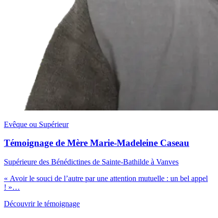
Evêque ou Supérieur
Témoignage de Mère Marie-Madeleine Caseau
Supérieure des Bénédictines de Sainte-Bathilde à Vanves
« Avoir le souci de l’autre par une attention mutuelle : un bel appel
! »…
Découvrir le témoignage